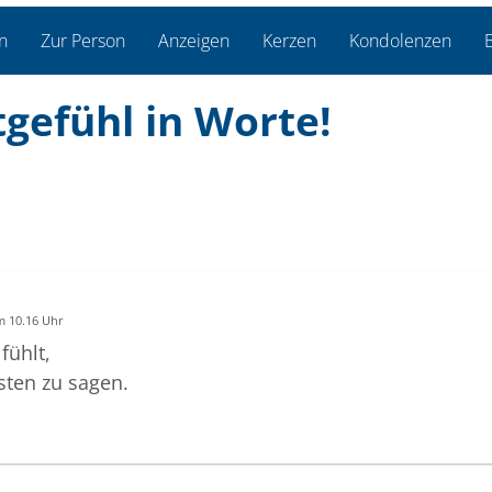
n
Zur Person
Anzeigen
Kerzen
Kondolenzen
B
tgefühl in Worte!
m 10.16 Uhr
fühlt,
ten zu sagen.