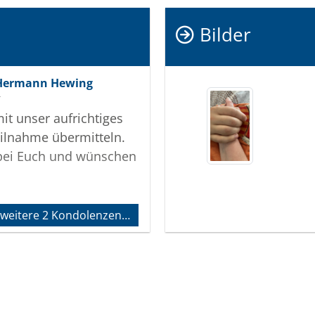
Bilder
 Hermann Hewing
r
t unser aufrichtiges
eilnahme übermitteln.
bei Euch und wünschen
 weitere 2 Kondolenzen…