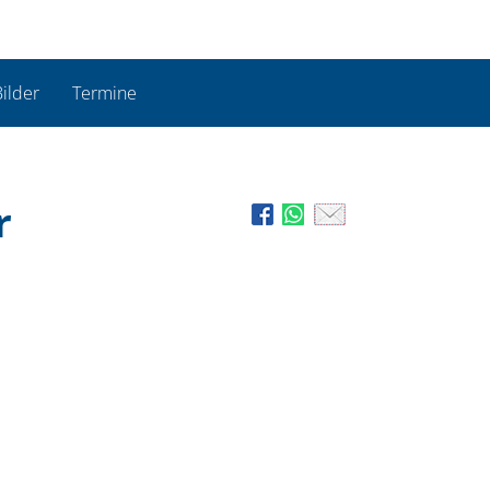
ilder
Termine
r