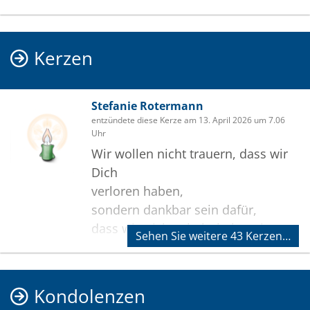
Kerzen
Stefanie Rotermann
entzündete diese Kerze am 13. April 2026 um 7.06
Uhr
Wir wollen nicht trauern, dass wir
Dich
verloren haben,
sondern dankbar sein dafür,
dass wir Dich gehabt haben, ja
Sehen Sie weitere 43 Kerzen…
auch jetzt
noch besitzen,
denn wer heimkehrt zum Herrn,
Kondolenzen
bleibt in der Gemeinschaft der