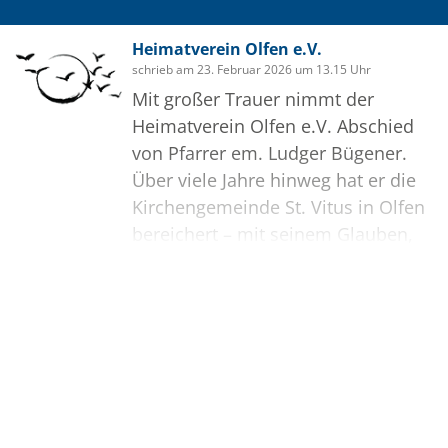
Gottesfamilie
und ist nur vorausgegangen.
Heimatverein Olfen e.V.
(Hieronymus)
schrieb am 23. Februar 2026 um 13.15 Uhr
Mit großer Trauer nimmt der
Ich wünsche dir eine gute Reise.
Heimatverein Olfen e.V. Abschied
von Pfarrer em. Ludger Bügener.
Über viele Jahre hinweg hat er die
Kirchengemeinde St. Vitus in Olfen
bereichert – mit seinem Glauben,
seiner Herzlichkeit und seiner
tiefen Verbundenheit zu unserer
plattdeutschen Muttersprache.
Bilder
Jahrelang hat er mit uns die Heilige
Messe op Platt gefeiert und damit
eine liebgewonnene Tradition
begründet. Die „Plattdeutsche