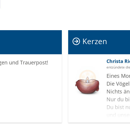
Kerzen
Christa R
igen und Trauerpost!
entzündete di
Eines Mor
Die Vögel
Nichts än
Nur du bi
Du bist nu
und unse
Goethe