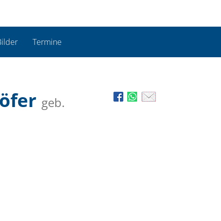
ilder
Termine
höfer
geb.