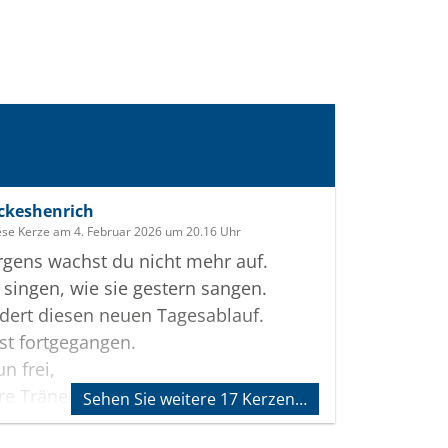
ickeshenrich
ese Kerze am 4. Februar 2026 um 20.16 Uhr
gens wachst du nicht mehr auf.
 singen, wie sie gestern sangen.
dert diesen neuen Tagesablauf.
st fortgegangen.
n frei,
re Tränen wünschen dir Glück.
Sehen Sie weitere 17 Kerzen…