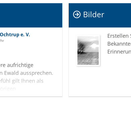
Bilder
Ochtrup e. V.
Erstellen
Uhr
Bekannte
Erinneru
e aufrichtige
n Ewald aussprechen.
ühl gilt Ihnen als
hörigen
5
 Ochtrup e. V.