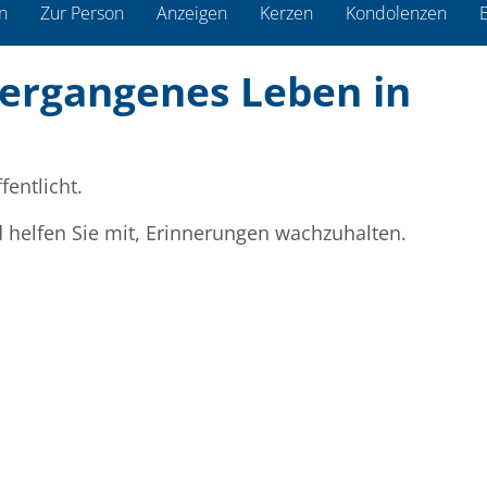
n
Zur Person
Anzeigen
Kerzen
Kondolenzen
B
vergangenes Leben in
fentlicht.
d helfen Sie mit, Erinnerungen wachzuhalten.