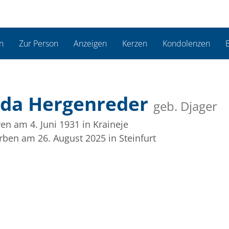
n
Zur Person
Anzeigen
Kerzen
Kondolenzen
B
ida Hergenreder
geb. Djager
en am 4. Juni 1931
in Kraineje
rben am 26. August 2025
in Steinfurt